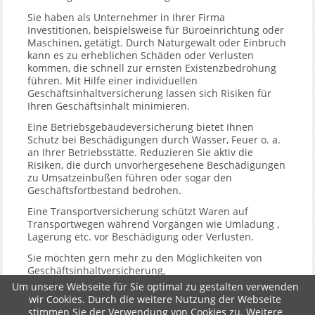
Sie haben als Unternehmer in Ihrer Firma
Investitionen, beispielsweise für Büroeinrichtung oder
Maschinen, getätigt. Durch Naturgewalt oder Einbruch
kann es zu erheblichen Schäden oder Verlusten
kommen, die schnell zur ernsten Existenzbedrohung
führen. Mit Hilfe einer individuellen
Geschäftsinhaltversicherung lassen sich Risiken für
Ihren Geschäftsinhalt minimieren.
Eine Betriebsgebäudeversicherung bietet Ihnen
Schutz bei Beschädigungen durch Wasser, Feuer o. a.
an Ihrer Betriebsstätte. Reduzieren Sie aktiv die
Risiken, die durch unvorhergesehene Beschädigungen
zu Umsatzeinbußen führen oder sogar den
Geschäftsfortbestand bedrohen.
Eine Transportversicherung schützt Waren auf
Transportwegen während Vorgängen wie Umladung ,
Lagerung etc. vor Beschädigung oder Verlusten.
Sie möchten gern mehr zu den Möglichkeiten von
Geschäftsinhaltversicherung,
Betriebsgebäudeversicherung u. a. erfahren?
Um unsere Webseite für Sie optimal zu gestalten verwenden
Nehmen Sie Kontakt auf, wir stehen Ihnen gern
wir Cookies. Durch die weitere Nutzung der Webseite
beratend zur Seite.
stimmen Sie der Verwendung von Cookies zu. Weitere